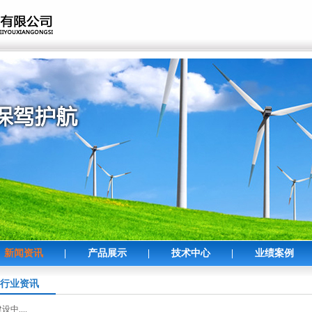
新闻资讯
|
产品展示
|
技术中心
|
业绩案例
行业资讯
中....